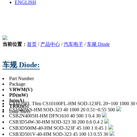
ENGLISH
当前位置：
首页
/
产品中心
/
汽车电子
/
车规 Diode
车规 Diode:
Part Number
Package
VRWM
(V)
PD
(mW)
Io
(mA)
CS1020FL Thru CS10100FL-HM
SOD-123FL
20~100
1000
30
TRR
(nS)
CS1040WS-HM
SOD-323
40
1000
20
0.51~0.55
500
Data Sheet
CSB2N4005H-HM
DFN1610
40
500
3
0.4
30
CSB3D54W-30-HM
SOD-323
30
200
0.6
0.4
2
CSB3D500M-40-HM
SOD-323F
45
100
1
0.45
1
CSB3D501V-40-HM
SOD-323
45
100
13
0.55
30