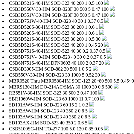
CSB3D521S-40-HM
SOD-323
40
200
1
0.5
100
CSB3D550V-30-HM
SOD-323F
30
500
5
0.47
100
CSB3D551V-30-HM
SOD-323F
30
500
5
0.47
100
CSB3D751W-40-HM
SOD-323
40
30
1
0.37
0.5
CSB5D520S-30-HM
SOD-523
30
200
1
0.6
1
CSB5D520S-40-HM
SOD-523
40
200
1
0.6
1
CSB5D521S-30-HM
SOD-523
30
200
1
0.5
30
CSB5D521S-40-HM
SOD-523
40
200
1
0.45
20
CSB5D751S-40-HM
SOD-523
40
30
0.2
0.37
0.5
CSB5D751V-40-HM
SOD-523
40
30
0.2
0.37
0.5
CSB6N751S-40-HM
DFN0603
40
100
2
0.37
20
CSB8D3005-HM
SOD-882
30
500
1
0.5
2
CSB550V-30-HM
SOD-323
30
1000
5
0.52
30
MBR0520 Thru MBR0580-HM
SOD-123
20~80
500
5.5
0.45~0
MBRS130-HM
DO-214AC/SMA
30
1000
30
0.5
500
RB551V-30-HM
SOD-323
30
500
2
0.47
100
SBR1060W-HM
SOD-123
60
1000
11
0.7
100
SD101AWS-HM
SOD-323
60
15
2
1
0.2
SD103AW-HM
SOD-123
40
350
2
0.6
5
SD103AWS-HM
SOD-323
40
350
2
0.6
5
SD103AX-HM
SOD-523
40
350
2
0.6
5
CSB5100SG-HM
TO-277
100
5.0
120
0.85
0.05