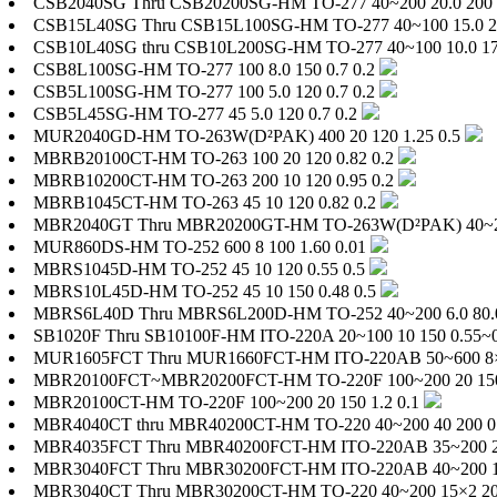
CSB2040SG Thru CSB20200SG-HM
TO-277
40~200
20.0
200
CSB15L40SG Thru CSB15L100SG-HM
TO-277
40~100
15.0
2
CSB10L40SG thru CSB10L200SG-HM
TO-277
40~100
10.0
1
CSB8L100SG-HM
TO-277
100
8.0
150
0.7
0.2
CSB5L100SG-HM
TO-277
100
5.0
120
0.7
0.2
CSB5L45SG-HM
TO-277
45
5.0
120
0.7
0.2
MUR2040GD-HM
TO-263W(D²PAK)
400
20
120
1.25
0.5
MBRB20100CT-HM
TO-263
100
20
120
0.82
0.2
MBRB10200CT-HM
TO-263
200
10
120
0.95
0.2
MBRB1045CT-HM
TO-263
45
10
120
0.82
0.2
MBR2040GT Thru MBR20200GT-HM
TO-263W(D²PAK)
40~
MUR860DS-HM
TO-252
600
8
100
1.60
0.01
MBRS1045D-HM
TO-252
45
10
120
0.55
0.5
MBRS10L45D-HM
TO-252
45
10
150
0.48
0.5
MBRS6L40D Thru MBRS6L200D-HM
TO-252
40~200
6.0
80.
SB1020F Thru SB10100F-HM
ITO-220A
20~100
10
150
0.55~
MUR1605FCT Thru MUR1660FCT-HM
ITO-220AB
50~600
8
MBR20100FCT~MBR20200FCT-HM
TO-220F
100~200
20
15
MBR20100CT-HM
TO-220F
100~200
20
150
1.2
0.1
MBR4040CT thru MBR40200CT-HM
TO-220
40~200
40
200
0
MBR4035FCT Thru MBR40200FCT-HM
ITO-220AB
35~200
MBR3040FCT Thru MBR30200FCT-HM
ITO-220AB
40~200
MBR3040CT Thru MBR30200CT-HM
TO-220
40~200
15×2
2