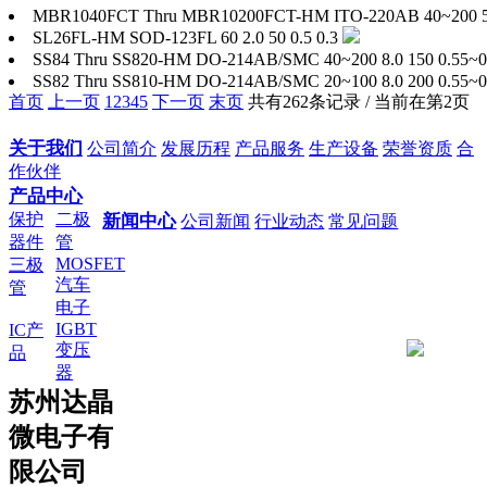
MBR1040FCT Thru MBR10200FCT-HM
ITO-220AB
40~200
SL26FL-HM
SOD-123FL
60
2.0
50
0.5
0.3
SS84 Thru SS820-HM
DO-214AB/SMC
40~200
8.0
150
0.55~0
SS82 Thru SS810-HM
DO-214AB/SMC
20~100
8.0
200
0.55~0
首页
上一页
1
2
3
4
5
下一页
末页
共有262条记录 / 当前在第2页
关于我们
公司简介
发展历程
产品服务
生产设备
荣誉资质
合
作伙伴
产品中心
保护
二极
新闻中心
公司新闻
行业动态
常见问题
器件
管
MOSFET
三极
汽车
管
电子
IGBT
IC产
变压
品
器
苏州达晶
微电子有
限公司