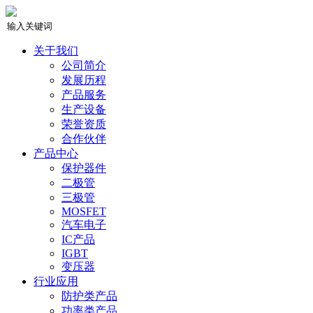
关于我们
公司简介
发展历程
产品服务
生产设备
荣誉资质
合作伙伴
产品中心
保护器件
二极管
三极管
MOSFET
汽车电子
IC产品
IGBT
变压器
行业应用
防护类产品
功率类产品