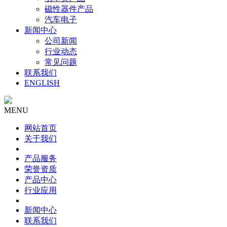
磁性器件产品
汽车电子
新闻中心
公司新闻
行业动态
常见问题
联系我们
ENGLISH
MENU
网站首页
关于我们
产品服务
荣誉资质
产品中心
行业应用
新闻中心
联系我们