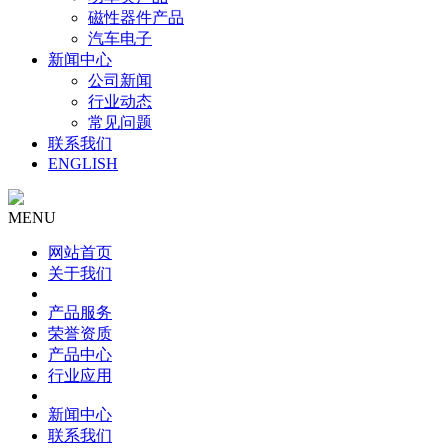
磁性器件产品
汽车电子
新闻中心
公司新闻
行业动态
常见问题
联系我们
ENGLISH
MENU
网站首页
关于我们
产品服务
荣誉资质
产品中心
行业应用
新闻中心
联系我们