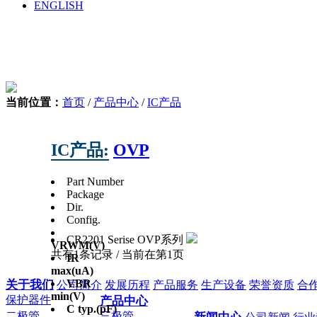
ENGLISH
当前位置：
首页
/
产品中心
/
IC产品
IC产品:
OVP
Part Number
Package
Dir.
Config.
CR2201 Serise
OVP系列
VRWM
(V)
共有1条记录 / 当前在第1页
IR
max
(uA)
VBR
关于我们
公司简介
发展历程
产品服务
生产设备
荣誉资质
合
min
(V)
保护器件
产品中心
C typ.
(pF)
二极管
三极管