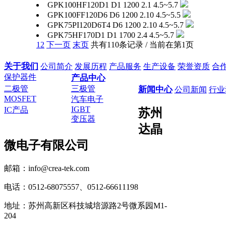
GPK100HF120D1
D1
1200
2.1
4.5~5.7
GPK100FF120D6
D6
1200
2.10
4.5~5.5
GPK75PI120D6T4
D6
1200
2.10
4.5~5.7
GPK75HF170D1
D1
1700
2.4
4.5~5.7
1
2
下一页
末页
共有110条记录 / 当前在第1页
关于我们
公司简介
发展历程
产品服务
生产设备
荣誉资质
合
保护器件
产品中心
二极管
三极管
新闻中心
公司新闻
行业
MOSFET
汽车电子
IGBT
IC产品
苏州
变压器
达晶
微电子有限公司
邮箱：info@crea-tek.com
电话：0512-68075557、0512-66611198
地址：苏州高新区科技城培源路2号微系园M1-
204