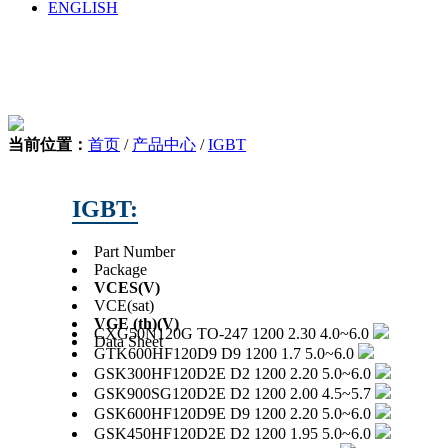
ENGLISH
当前位置：
首页
/
产品中心
/
IGBT
IGBT:
Part Number
Package
VCES
(V)
VCE(sat)
VGE (th)
(V)
CXG50N120G
TO-247
1200
2.30
4.0~6.0
Data Sheet
GTK600HF120D9
D9
1200
1.7
5.0~6.0
GSK300HF120D2E
D2
1200
2.20
5.0~6.0
GSK900SG120D2E
D2
1200
2.00
4.5~5.7
GSK600HF120D9E
D9
1200
2.20
5.0~6.0
GSK450HF120D2E
D2
1200
1.95
5.0~6.0